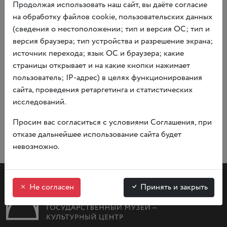
на торжественной церемонии.
Продолжая использовать наш сайт, вы даёте согласие
на обработку файлов cookie, пользовательских данных
Лучшие маршруты будут опубликованы в
RUSSPASS
(сведения о местоположении; тип и версия ОС; тип и
Журнале
.
версия браузера; тип устройства и разрешение экрана;
источник перехода; язык ОС и браузера; какие
Подать заявку и поделиться вдохновляющими локациями
страницы открывает и на какие кнопки нажимает
Москвы можно до 15 апреля на
RUSSPASS
.
пользователь; IP-адрес) в целях функционирования
сайта, проведения ретаргетинга и статистических
исследований.
Просим вас согласиться с условиями Соглашения, при
отказе дальнейшее использование сайта будет
невозможно.
Не согласен
Принять и закрыть