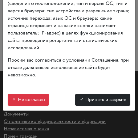
от века к веку.
(сведения о местоположении; тип и версия ОС; тип и
версия браузера; тип устройства и разрешение экрана;
Посетить выставку бесплатно.
источник перехода; язык ОС и браузера; какие
страницы открывает и на какие кнопки нажимает
пользователь; IP-адрес) в целях функционирования
сайта, проведения ретаргетинга и статистических
исследований.
Просим вас согласиться с условиями Соглашения, при
отказе дальнейшее использование сайта будет
невозможно.
Не согласен
Принять и закрыть
Документы
О политике конфидициальности информации
Независимая оценка
Прием граждан