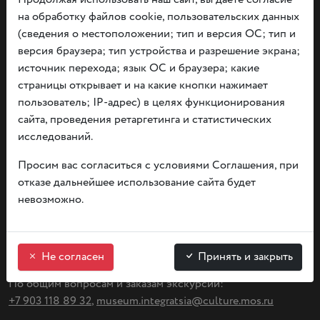
О политике конфидициальности информации
на обработку файлов cookie, пользовательских данных
Независимая оценка
(сведения о местоположении; тип и версия ОС; тип и
Прием граждан
версия браузера; тип устройства и разрешение экрана;
источник перехода; язык ОС и браузера; какие
страницы открывает и на какие кнопки нажимает
вт. — вс. с 09:00 до 20:00
пользователь; IP-адрес) в целях функционирования
понедельник — выходной день
сайта, проведения ретаргетинга и статистических
исследований.
Просим вас согласиться с условиями Соглашения, при
отказе дальнейшее использование сайта будет
Напишите нам
невозможно.
125 009, Москва, Тверская, д. 14
(
м. Пушкинская/ Чеховская/ Тверская)
Не согласен
Принять и закрыть
По общим вопросам и заказам экскурсий:
+7 903 118 89 32
,
museum.integratsia@culture.mos.ru