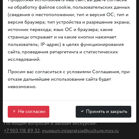
О политике конфидициальности информации
на обработку файлов cookie, пользовательских данных
Независимая оценка
(сведения о местоположении; тип и версия ОС; тип и
Прием граждан
версия браузера; тип устройства и разрешение экрана;
источник перехода; язык ОС и браузера; какие
страницы открывает и на какие кнопки нажимает
вт. — вс. с 09:00 до 20:00
пользователь; IP-адрес) в целях функционирования
понедельник — выходной день
сайта, проведения ретаргетинга и статистических
исследований.
Просим вас согласиться с условиями Соглашения, при
отказе дальнейшее использование сайта будет
Напишите нам
невозможно.
125 009, Москва, Тверская, д. 14
(
м. Пушкинская/ Чеховская/ Тверская)
Не согласен
Принять и закрыть
По общим вопросам и заказам экскурсий:
+7 903 118 89 32
,
museum.integratsia@culture.mos.ru