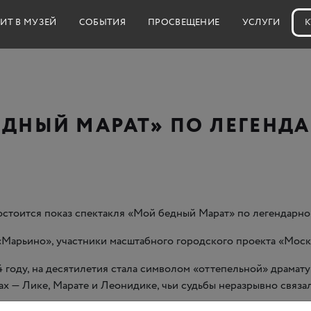
ИТ В МУЗЕЙ
СОБЫТИЯ
ПРОСВЕЩЕНИЕ
УСЛУГИ
К
ЕДНЫЙ МАРАТ» ПО ЛЕГЕНДА
остоится показ спектакля
«
Мой бедный Марат» по легендарной
«
Марьино», участники масштабного городского проекта
«
Моск
 году, на десятилетия стала символом
«
оттепельной» драматур
х — Лике, Марате и Леонидике, чьи судьбы неразрывно связа