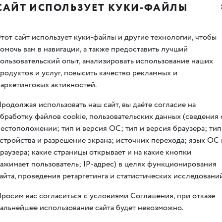
рождается их дружба и первая любовь. Однако война — это ли
САЙТ ИСПОЛЬЗУЕТ КУКИ-ФАЙЛЫ
ное время, чтобы ответить на самый сложный вопрос: как найт
тот сайт использует куки-файлы и другие технологии, чтобы
атмосфере музея на Тверской позволит зрителям глубоко проч
омочь вам в навигации, а также предоставить лучший
ользовательский опыт, анализировать использование наших
родуктов и услуг, повысить качество рекламных и
«
Рампа» ГБОУ Школа
«
Марьино»
аркетинговых активностей.
родолжая использовать наш сайт, вы даёте согласие на
бработку файлов cookie, пользовательских данных (сведения 
естоположении; тип и версия ОС; тип и версия браузера; тип
стройства и разрешение экрана; источник перехода; язык ОС 
раузера; какие страницы открывает и на какие кнопки
квенок, взрослым по билетам в музей
ажимает пользователь; IP-адрес) в целях функционирования
айта, проведения ретаргетинга и статистических исследований
росим вас согласиться с условиями Соглашения, при отказе
альнейшее использование сайта будет невозможно.