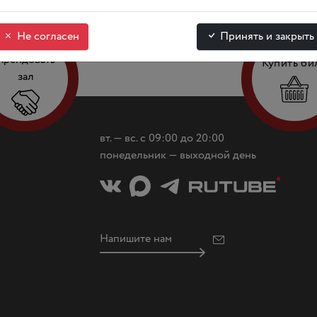
Не согласен
Принять и закрыть
Арендовать
Купить би
зал
вт. — вс. с 09:00 до 20:00
понедельник — выходной день
Напишите нам