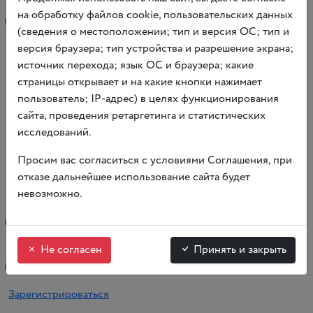
Сбор группы в фойе 1 этажа музея Николая Островского
на обработку файлов cookie, пользовательских данных
(
Тверская, 14).
(сведения о местоположении; тип и версия ОС; тип и
версия браузера; тип устройства и разрешение экрана;
Зарегистрироваться
источник перехода; язык ОС и браузера; какие
11 сентября в 19:00 — Пешеходная экскурсия
«
По следам
страницы открывает и на какие кнопки нажимает
черного кота»
пользователь; IP-адрес) в целях функционирования
сайта, проведения ретаргетинга и статистических
Мы предлагаем вам отправиться по следам одного
исследований.
из самых известных московских привидений —
знаменитого черного кота с Тверской улицы, который, как
Просим вас согласиться с условиями Соглашения, при
утверждают очевидцы, уже не первое столетие
отказе дальнейшее использование сайта будет
показывается из ворот Английского клуба
(
ныне Музей
невозможно.
современной истории) и пропадает в районе Мэрии
(
Моссовета, дома генерал-губернатора Москвы).
Не согласен
Принять и закрыть
Сбор группы в фойе 1 этажа музея Николая Островского
(
Тверская, 14).
Зарегистрироваться