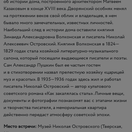
об истории дома, построенного архитектором Матвеем
Казаковым в конце XVIII века. Дворянский особняк менял
на протяжении веков свой облик и владельцев, в нем
бывало много замечательных, известных личностей.
Наибольший след в истории дома оставили княгиня
Зинаида Александровна Волконская и писатель Николай
Алексеевич Островский. Княгиня Волконская в 1824—
1829 годах стала хозяйкой литературно-музыкального
салона, который посещали выдающиеся писатели и поэты.
Сам Александр Пушкин был ее частым гостем
и в стихотворении назвал прелестную хозяйку
«
царицей
муз и красоты». В 1935—1936 годах здесь жил и работал
писатель Николай Островский — автор культового
советского романа
«
Как закалялась сталь». Личные вещи,
документы и фотографии познакомят вас с этапами жизни
и творчества писателя, а мемориальная квартира
действенно передаст атмосферу советской эпохи.
Место встречи:
Музей Николая Островского
(
Тверская,