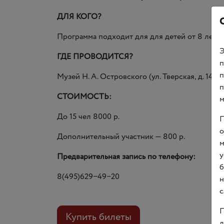
ДЛЯ КОГО?
Программа подходит для для детей от 8 лет и
Э
ГДЕ ПРОВОДИТСЯ?
п
п
Музей
Н. А. Островского
(
ул. Тверская, д. 14)
п
СТОИМОСТЬ:
м
До 15 чел 8000 р.
П
о
Дополнительный участник — 800 р.
м
у
Предварительная запись по телефону:
б
8(495)629−49−20
н
с
П
Купить билеты
д