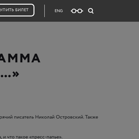
УПИТЬ БИЛЕТ
ENG
РАММА
Д…»
зрячий писатель Николай Островский. Также
 и что такое
«
пресс-папье».