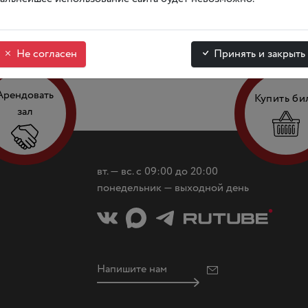
Не согласен
Принять и закрыть
Арендовать
Купить би
зал
вт. — вс. с 09:00 до 20:00
понедельник — выходной день
Напишите нам