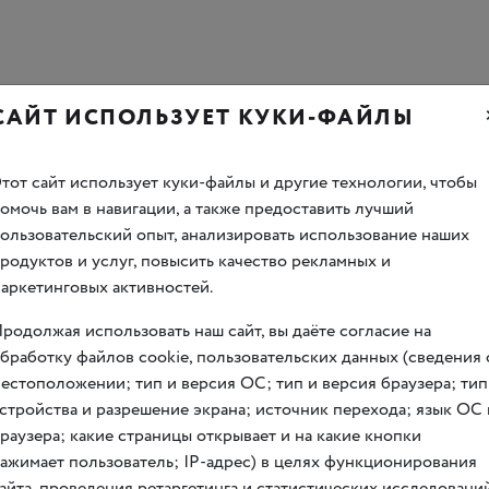
САЙТ ИСПОЛЬЗУЕТ КУКИ-ФАЙЛЫ
тот сайт использует куки-файлы и другие технологии, чтобы
омочь вам в навигации, а также предоставить лучший
ожественных работ Владимира Маяковского указанных в номин
ользовательский опыт, анализировать использование наших
льптура, ДПИ и др.).
родуктов и услуг, повысить качество рекламных и
аркетинговых активностей.
родолжая использовать наш сайт, вы даёте согласие на
олее одной работы в каждой номинации.
бработку файлов cookie, пользовательских данных (сведения 
естоположении; тип и версия ОС; тип и версия браузера; тип
я по 23 апреля 2023 года, а подведение итогов состоится с 2
стройства и разрешение экрана; источник перехода; язык ОС 
тоится в музее Николая Островского.
раузера; какие страницы открывает и на какие кнопки
й форме. Для заполнения заявки необходимо пройти по ссылк
ажимает пользователь; IP-адрес) в целях функционирования
айта, проведения ретаргетинга и статистических исследований