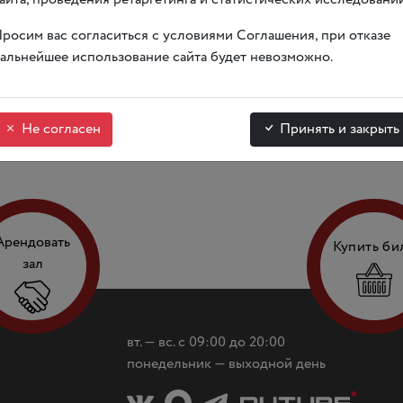
;
росим вас согласиться с условиями Соглашения, при отказе
17 лет;
альнейшее использование сайта будет невозможно.
тарше.
ценки и другие подробности по проведению конкурса.
Не согласен
Принять и закрыть
Арендовать
Купить би
зал
вт. — вс. с 09:00 до 20:00
понедельник — выходной день