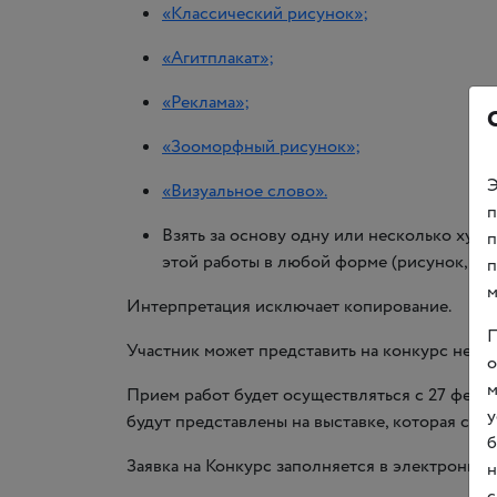
«Классический рисунок»;
«Агитплакат»;
«Реклама»;
«Зооморфный рисунок»;
Э
«Визуальное слово».
п
Взять за основу одну или несколько худ
п
этой работы в любой форме
(
рисунок, ску
п
м
Интерпретация исключает копирование.
П
Участник может представить на конкурс не б
о
м
Прием работ будет осуществляться с 27 феврал
у
будут представлены на выставке, которая сос
б
Заявка на Конкурс заполняется в электронно
н
с