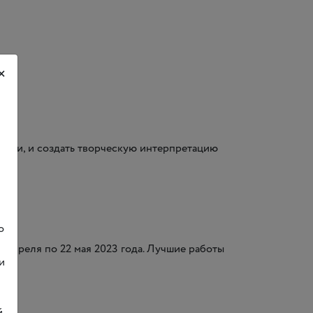
×
ации, и создать творческую интерпретацию
о
4 апреля по 22 мая 2023 года. Лучшие работы
и
е:
.