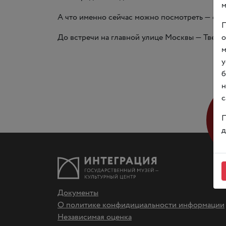
м
А что именно сейчас можно посмотреть — све
П
До встречи на главной улице Москвы — Тверск
о
м
у
б
н
с
П
д
Документы
О политике конфидициальности информации
Независимая оценка