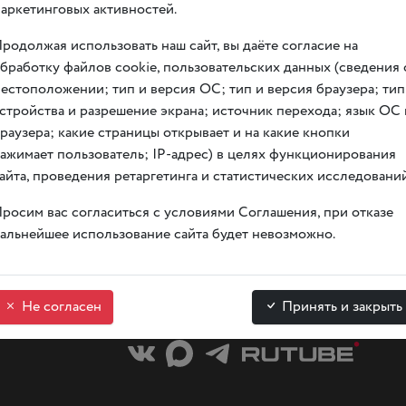
аркетинговых активностей.
жие выставки, экспозиции и события — узнайте
здесь
.
родолжая использовать наш сайт, вы даёте согласие на
ой, 14.
бработку файлов cookie, пользовательских данных (сведения 
естоположении; тип и версия ОС; тип и версия браузера; тип
стройства и разрешение экрана; источник перехода; язык ОС 
раузера; какие страницы открывает и на какие кнопки
ажимает пользователь; IP-адрес) в целях функционирования
айта, проведения ретаргетинга и статистических исследований
Арендовать
Купить би
росим вас согласиться с условиями Соглашения, при отказе
зал
альнейшее использование сайта будет невозможно.
вт. — вс. с 09:00 до 20:00
Не согласен
Принять и закрыть
понедельник — выходной день