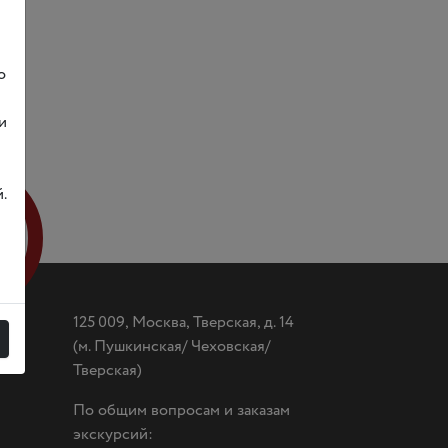
о
и
.
лет
125 009, Москва, Тверская, д. 14
(
м. Пушкинская/ Чеховская/
Тверская)
По общим вопросам и заказам
экскурсий: