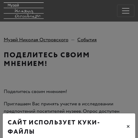
Музей Николая Островского
События
ПОДЕЛИТЕСЬ СВОИМ
МНЕНИЕМ!
Поделитесь своим мнением!
Приглашаем Вас принять участие в исследовании
предпочтений посетителей музеев. Опрос доступен
по 4 февраля включительно, прохождение займет
САЙТ ИСПОЛЬЗУЕТ КУКИ-
×
не более 10 минут.
ФАЙЛЫ