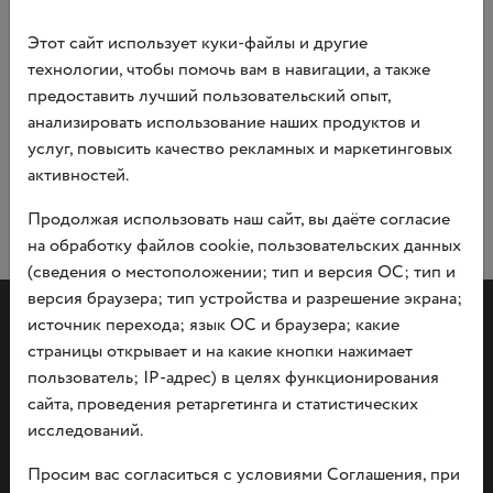
Персональные данные вводить не нужно, можете быть
максимально искренними в своих ответах.
Этот сайт использует куки-файлы и другие
технологии, чтобы помочь вам в навигации, а также
Ссылка на опрос
предоставить лучший пользовательский опыт,
анализировать использование наших продуктов и
услуг, повысить качество рекламных и маркетинговых
активностей.
Продолжая использовать наш сайт, вы даёте согласие
на обработку файлов cookie, пользовательских данных
(сведения о местоположении; тип и версия ОС; тип и
версия браузера; тип устройства и разрешение экрана;
источник перехода; язык ОС и браузера; какие
страницы открывает и на какие кнопки нажимает
пользователь; IP-адрес) в целях функционирования
сайта, проведения ретаргетинга и статистических
исследований.
Документы
О политике конфидициальности информации
Просим вас согласиться с условиями Соглашения, при
Независимая оценка