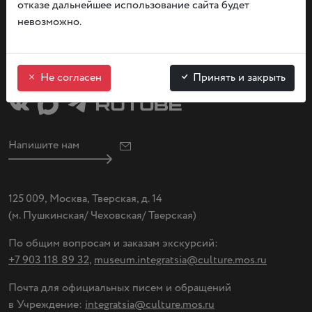
отказе дальнейшее использование сайта будет
Прием граждан
невозможно.
вт. — вс. с 09:00 до 20:00
понедельник — выходной день
Не согласен
Принять и закрыть
Напишите нам
125 009, Москва, Тверская, д. 14
(
м. Пушкинская/ Чеховская/ Тверская)
По общим вопросам и заказам экскурсий:
+7 903 118 89 32
,
museum.integratsia@culture.mos.ru
Почта для официальных писем и обращений
в Учреждение:
integratsia@culture.mos.ru