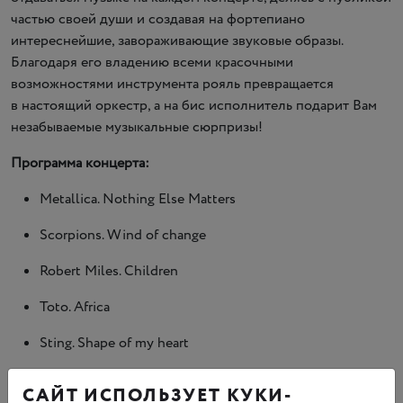
частью своей души и создавая на фортепиано
интереснейшие, завораживающие звуковые образы.
Благодаря его владению всеми красочными
возможностями инструмента рояль превращается
в настоящий оркестр, а на бис исполнитель подарит Вам
незабываемые музыкальные сюрпризы!
Программа концерта:
Metallica. Nothing Else Matters
Scorpions. Wind of change
Robert Miles. Children
Toto. Africa
Sting. Shape of my heart
Queen. In My Defence
САЙТ ИСПОЛЬЗУЕТ КУКИ-