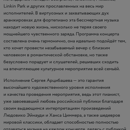
Linkin Park и других прославленных на весь мир
исполнителей. В виртуозных и захватывающих дух
аранжировках для фортепиано эта бессмертная музыка
находит новую жизнь, нисколько не теряя своего
мощнейшего чувственного заряда. Программа концерта
составлена очень гармонично, она идеально подойдёт тем,
кто хочет провести незабываемый вечер с близким
человеком в романтической обстановке, но также
безусловно порадует и слушателей, решивших сходить
на впечатляющее культурное мероприятие всей семьёй.
Исполнение Сергея Арцибашева — это гарантия
высочайшего художественного уровня исполнения
и качества проведения мероприятия, ведь этот пианист,
уже завоевавший любовь российской публики благодаря
своим выдающимся интерпретациям произведений
Людовико Эйнауди и Ханса Циммера, а также шедевров
мировой классики, обладает способностью полностью
отдаваться музыке на каждом концерте, делясь с публикой