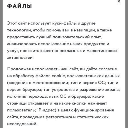
×
Sting. Fields of gold
ФАЙЛЫ
Scorpions. Still loving you
Этот сайт использует куки-файлы и другие
Linkin Park. Breaking the Habit
технологии, чтобы помочь вам в навигации, а также
предоставить лучший пользовательский опыт,
Scorpions. Humanity
анализировать использование наших продуктов и
Aerosmith. I Don’t Want To Miss a Thing
услуг, повысить качество рекламных и маркетинговых
активностей.
Aerosmith. Dream on
Продолжая использовать наш сайт, вы даёте согласие
Coldplay. Viva la Vida
на обработку файлов cookie, пользовательских данных
(сведения о местоположении; тип и версия ОС; тип и
Сергей Арцибашев — известный российский пианист-
версия браузера; тип устройства и разрешение экрана;
виртуоз, выпускник Московской Консерватории,
источник перехода; язык ОС и браузера; какие
победитель многих международных конкурсов, участник
страницы открывает и на какие кнопки нажимает
телевизионных проектов, радио и телепередач
пользователь; IP-адрес) в целях функционирования
Продолжительность:
60 минут
сайта, проведения ретаргетинга и статистических
исследований.
В программе концерта возможны небольшие изменения