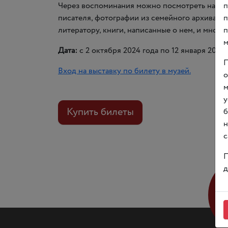
п
Через воспоминания можно посмотреть на Ник
п
писателя, фотографии из семейного архива, 
п
литератору, книги, написанные о нем, и мног
м
Дата:
с 2 октября 2024 года по 12 января 2025 
П
Вход на выставку по билету в музей.
о
м
у
Купить билеты
б
н
с
П
д