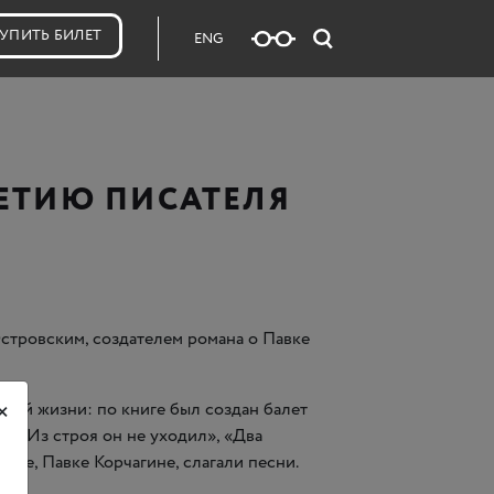
УПИТЬ БИЛЕТ
ENG
ЛЕТИЮ ПИСАТЕЛЯ
стровским, создателем романа о Павке
×
ьной жизни: по книге был создан балет
», «Из строя он не уходил», «Два
рое, Павке Корчагине, слагали песни.