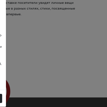
а выставке посетители увидят личные вещи
енные в разных стилях, стихи, посвященные
ики впервые.
о
и
.
лет