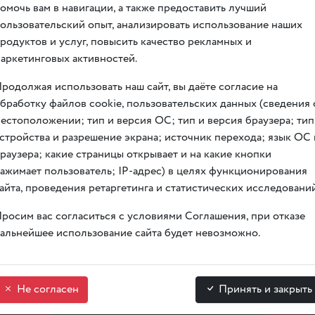
омочь вам в навигации, а также предоставить лучший
олая Островского глазами его родных, друзей и знакомых. Н
ользовательский опыт, анализировать использование наших
письма, документы, изображения Николая Островского, выполн
родуктов и услуг, повысить качество рекламных и
ое другое. Многие предметы будут доступны для широкой публ
аркетинговых активностей.
года.
родолжая использовать наш сайт, вы даёте согласие на
бработку файлов cookie, пользовательских данных (сведения 
естоположении; тип и версия ОС; тип и версия браузера; тип
стройства и разрешение экрана; источник перехода; язык ОС 
раузера; какие страницы открывает и на какие кнопки
ажимает пользователь; IP-адрес) в целях функционирования
айта, проведения ретаргетинга и статистических исследований
росим вас согласиться с условиями Соглашения, при отказе
альнейшее использование сайта будет невозможно.
Арендовать
Купить би
зал
Не согласен
Принять и закрыть