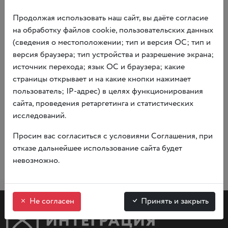
Оптимальное кол-во человек в группе — 15,
Продолжая использовать наш сайт, вы даёте согласие
максимальное — 20 человек.
на обработку файлов cookie, пользовательских данных
(сведения о местоположении; тип и версия ОС; тип и
Предварительная запись по телефону:
8
(
495) 629 49 20.
версия браузера; тип устройства и разрешение экрана;
источник перехода; язык ОС и браузера; какие
страницы открывает и на какие кнопки нажимает
Купить билеты
пользователь; IP-адрес) в целях функционирования
сайта, проведения ретаргетинга и статистических
исследований.
Просим вас согласиться с условиями Соглашения, при
отказе дальнейшее использование сайта будет
невозможно.
Не согласен
Принять и закрыть