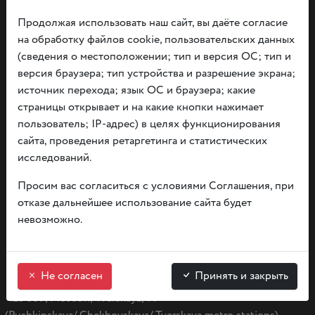
Продолжая использовать наш сайт, вы даёте согласие
на обработку файлов cookie, пользовательских данных
(сведения о местоположении; тип и версия ОС; тип и
версия браузера; тип устройства и разрешение экрана;
Documents
источник перехода; язык ОС и браузера; какие
About privacy and information rules
страницы открывает и на какие кнопки нажимает
Independent evaluation
пользователь; IP-адрес) в целях функционирования
сайта, проведения ретаргетинга и статистических
tue.- sun. from 9:00 — 20:00
исследований.
monday — day off
Просим вас согласиться с условиями Соглашения, при
отказе дальнейшее использование сайта будет
невозможно.
Write to us
Не согласен
Принять и закрыть
125 009, Moscow, Tverskaya, 14