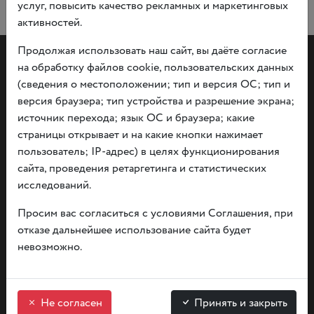
услуг, повысить качество рекламных и маркетинговых
активностей.
Продолжая использовать наш сайт, вы даёте согласие
на обработку файлов cookie, пользовательских данных
(сведения о местоположении; тип и версия ОС; тип и
версия браузера; тип устройства и разрешение экрана;
источник перехода; язык ОС и браузера; какие
Documents
страницы открывает и на какие кнопки нажимает
About privacy and information rules
пользователь; IP-адрес) в целях функционирования
Independent evaluation
сайта, проведения ретаргетинга и статистических
исследований.
tue.- sun. from 9:00 — 20:00
Просим вас согласиться с условиями Соглашения, при
monday — day off
отказе дальнейшее использование сайта будет
невозможно.
Write to us
Не согласен
Принять и закрыть