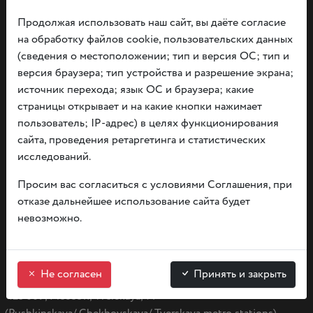
Продолжая использовать наш сайт, вы даёте согласие
на обработку файлов cookie, пользовательских данных
(сведения о местоположении; тип и версия ОС; тип и
версия браузера; тип устройства и разрешение экрана;
Documents
источник перехода; язык ОС и браузера; какие
About privacy and information rules
страницы открывает и на какие кнопки нажимает
Independent evaluation
пользователь; IP-адрес) в целях функционирования
сайта, проведения ретаргетинга и статистических
tue.- sun. from 9:00 — 20:00
исследований.
monday — day off
Просим вас согласиться с условиями Соглашения, при
отказе дальнейшее использование сайта будет
невозможно.
Write to us
Не согласен
Принять и закрыть
125 009, Moscow, Tverskaya, 14